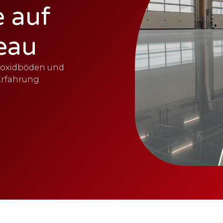
 auf
eau
Epoxidböden und
Erfahrung