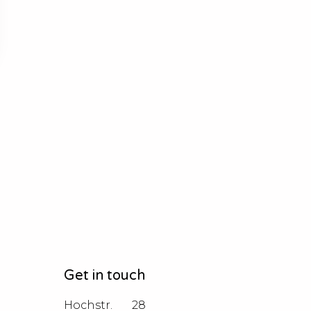
Get in touch
Hochstr.       28
